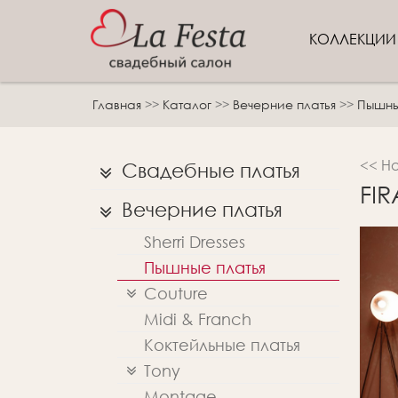
КОЛЛЕКЦИ
Главная
>>
Каталог
>>
Вечерние платья
>>
Пышны
<< Н
Свадебные платья
FI
Вечерние платья
Sherri Dresses
Пышные платья
Couture
Midi & Franch
Коктейльные платья
Tony
Montage