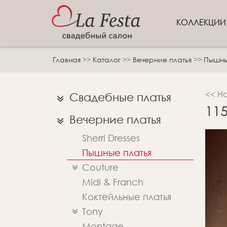
КОЛЛЕКЦИ
Главная
>>
Каталог
>>
Вечерние платья
>>
Пышны
<< Н
Свадебные платья
115
Вечерние платья
Sherri Dresses
Пышные платья
Couture
Midi & Franch
Коктейльные платья
Tony
Montage