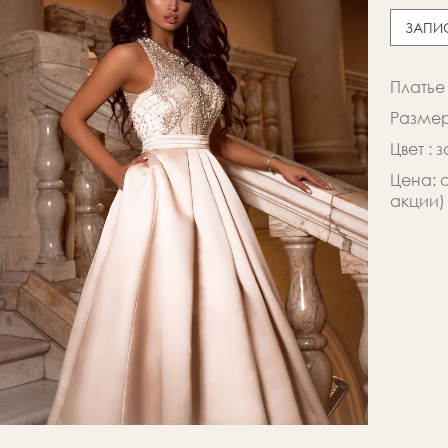
ЗАПИ
Платье
Размер:
Цвет : 
Цена: 
акции)